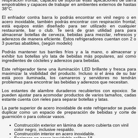
empotrables y capaces de trabajar en ambientes externos de hastas
38°C.
El enfriador contra barra lo podrás encontrar en vinil negro o en
acero inoxidable, también podrás encontrar con respiración frontal;
está equipos están diseñado para ser utilizado en cualquier
restaurante, bar o club. Te será de gran utilidad para para
almacenar botellas de cerveza, bebidas para mezclar, refrescos y
aderezos de manera eficiente. Estos refrigeradores cuentan con 2 o
3 puertas abatibles, (según modelo)
Podrás mantener tus barriles fríos y a la mano, o almacenar y
exhibir tus botellas y/o lata de bebidas más populares, así como
ingredientes de cócteles y aderezos para bebidas.
Este refrigerador tiene una iluminación LED brillante y fresca para
maximizar la visibilidad del producto. Incluso si el área de su bar
está poco iluminada, los camareros y servidores no tendrán
problemas para encontrar las bebidas y aderezos que necesitan.
Los estantes de alambre duraderos recubiertos con epoxico. Se
pueden ajustar para acomodar productos de varios tamaños, cadas
estante cuenta con rieles para separar botellas y latas.
La parte superior de acero inoxidable de este refrigerador se puede
duplicar como un espacio de preparación de bebidas y corte de
guarnición o para colocar vasos.
Construcción exterior en lámina de acero cubierta con vinil
color negro, inclusive respaldo.
Construcción interior en acero inoxidable.
Encimera en acero inoxidable calibre 18.