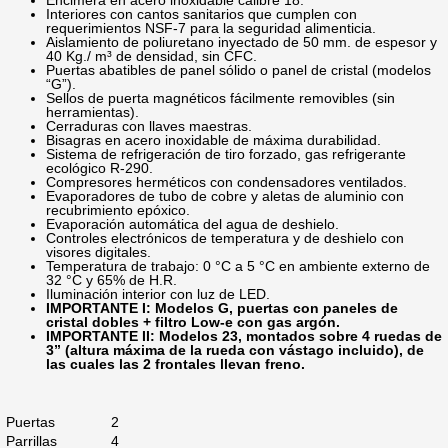
Interiores con cantos sanitarios que cumplen con
requerimientos NSF-7 para la seguridad alimenticia.
Aislamiento de poliuretano inyectado de 50 mm. de espesor y
40 Kg./ m³ de densidad, sin CFC.
Puertas abatibles de panel sólido o panel de cristal (modelos
“G”).
Sellos de puerta magnéticos fácilmente removibles (sin
herramientas).
Cerraduras con llaves maestras.
Bisagras en acero inoxidable de máxima durabilidad.
Sistema de refrigeración de tiro forzado, gas refrigerante
ecológico R-290.
Compresores herméticos con condensadores ventilados.
Evaporadores de tubo de cobre y aletas de aluminio con
recubrimiento epóxico.
Evaporación automática del agua de deshielo.
Controles electrónicos de temperatura y de deshielo con
visores digitales.
Temperatura de trabajo: 0 °C a 5 °C en ambiente externo de
32 °C y 65% de H.R.
Iluminación interior con luz de LED.
IMPORTANTE I: Modelos G, puertas con paneles de
cristal dobles + filtro Low-e con gas argón.
IMPORTANTE II: Modelos 23, montados sobre 4 ruedas de
3” (altura máxima de la rueda con vástago incluido), de
las cuales las 2 frontales llevan freno.
Puertas
2
Parrillas
4