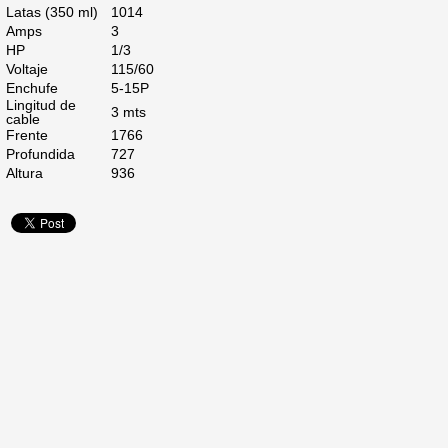
Latas (350 ml)
1014
Amps
3
HP
1/3
Voltaje
115/60
Enchufe
5-15P
Lingitud de
3 mts
cable
Frente
1766
Profundida
727
Altura
936