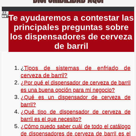
Te ayudaremos a contestar las
principales preguntas sobre
los dispensadores de cerveza
de barril
Tipos de sistemas de enfriado de
¿
cerveza de barril?
¿Por qué el dispensador de cerveza de barril
es una buena opción para mi negocio?
¿Qué es un dispensador de cerveza de
barril?
¿Qué tipo de dispensador de cerveza de
barril es el que necesito?
¿Cómo puedo saber cuál de todo el catálogo
de dispensadores de cerveza de barril es el