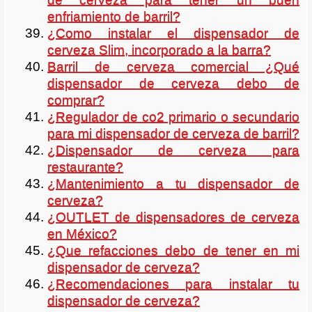
enfriamiento de barril?
¿Como instalar el dispensador de
cerveza Slim, incorporado a la barra?
Barril de cerveza comercial ¿Qué
dispensador de cerveza debo de
comprar?
¿Regulador de co2 primario o secundario
para mi dispensador de cerveza de barril?
¿Dispensador de cerveza para
restaurante?
¿Mantenimiento a tu dispensador de
cerveza?
¿OUTLET de dispensadores de cerveza
en México?
¿Que refacciones debo de tener en mi
dispensador de cerveza?
¿Recomendaciones para instalar tu
dispensador de cerveza?