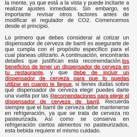
la mente, ya que está a la vista y puede incitarte a
realizar ajustes inmediatos. Sin embargo, es
importante revisar otros factores antes de
modificar el regulador de CO2. Comencemos
desde el principio.
Lo primero que debes considerar al cotizar un
dispensador de cerveza de barril es asegurarte de
que cumpla con el propósito específico para el
cual planeas utilizarlo. A continuación, encontrarás
detalles que justifican esta recomendación.
los
beneficios de tener un dispensador de cerveza en
tu restaurante
, y que
debe de incluir un
dispensador de cerveza para que lo puedas
utilizar en cuanto te llegue
, si tienes dudas sobre
qué dispensador de cerveza elegir puedes darte
una vuelta por las
Recomendaciones para elegir el
dispensador de cerveza de barril
, Recuerda
siempre que el barril de cerveza debe mantenerse
en refrigeración, ya que se trata de cerveza no
pasteurizada. Así como se conserva en
refrigeración ciertos alimentos no pasteurizados,
esta bebida requiere el mismo cuidado.