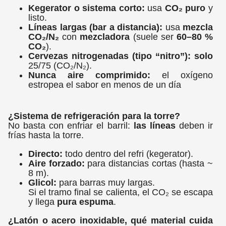
Kegerator o sistema corto:
usa
CO₂ puro
y
listo.
Líneas largas (bar a distancia):
usa
mezcla
CO₂/N₂
con
mezcladora
(suele ser
60–80 %
CO₂
).
Cervezas nitrogenadas (tipo “nitro”):
solo
25/75 (CO₂/N₂).
Nunca aire comprimido:
el oxígeno
estropea el sabor en menos de un día
¿Sistema de refrigeración para la torre?
No basta con enfriar el barril:
las líneas
deben ir
frías hasta la torre.
Directo:
todo dentro del refri (kegerator).
Aire forzado:
para distancias cortas (hasta ~
8 m).
Glicol:
para barras muy largas.
Si el tramo final se calienta, el CO₂ se escapa
y llega
pura espuma
.
¿Latón o acero inoxidable, qué material cuida