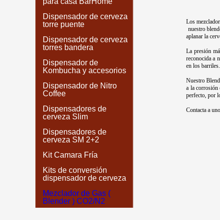
para casa BarHome
Dispensador de cerveza
Los mezcladore
torre puente
nuestro blend
aplanar la cerv
Dispensador de cerveza
torres bandera
La presión más
reconocida a n
Dispensador de
en los barriles
Kombucha y accesorios
Nuestro Blende
Dispensador de Nitro
a la corrosión
Coffee
perfecto, por 
Dispensadores de
Contacta a un
cerveza Slim
Dispensadores de
cerveza SM 2+2
Kit Camara Fría
Kits de conversión
dispensador de cerveza
Mezclador de Gas (
Blender ) CO2/N2