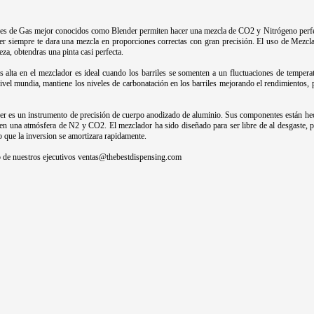
s de Gas mejor conocidos como Blender permiten hacer una mezcla de CO2 y Nitrógeno perfecta 
er siempre te dara una mezcla en proporciones correctas con gran precisión. El uso de Mezcl
eza, obtendras una pinta casi perfecta.
 alta en el mezclador es ideal cuando los barriles se somenten a un fluctuaciones de temperatu
ivel mundia, mantiene los niveles de carbonatación en los barriles mejorando el rendimientos,
.
r es un instrumento de precisión de cuerpo anodizado de aluminio. Sus componentes están hecho
 en una atmósfera de N2 y CO2. El mezclador ha sido diseñado para ser libre de al desgaste, 
lo que la inversion se amortizara rapidamente.
o de nuestros ejecutivos ventas@thebestdispensing.com